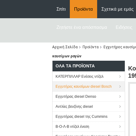
Σπίτι
Προϊόντα
Σχετικά με εμάς
Ζητήστε ένα απόσπασμα
Ειδήσεις
Αρχική Σελίδα
Προϊόντα
Εγχυτήρες καυσίμω
καυσίμων ραγών
ΌΛΑ ΤΑ ΠΡΟΪΌΝΤΑ
Κο
19
ΚΑΤΕΡΠΙΛΛΑΡ Ενέσεις ντίζελ
Εγχυτήρες καυσίμων diesel Bosch
Εγχυτήρας diesel Denso
Αντλίες βενζίνης diesel
Εγχυτήρας diesel της Cummins
Β-Ο-Λ-Β ντίζελ ένεση