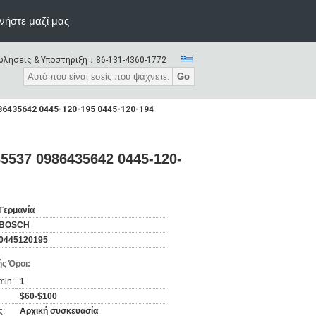
νήστε μαζί μας
λήσεις & Υποστήριξη：
86-131-4360-1772
Go
86435642 0445-120-195 0445-120-194
5537 0986435642 0445-120-
Γερμανία
BOSCH
0445120195
ς Όροι:
min:
1
$60-$100
ς:
Αρχική συσκευασία