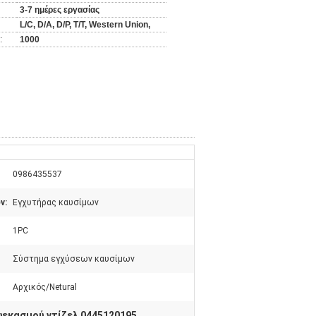
3-7 ημέρες εργασίας
L/C, D/A, D/P, T/T, Western Union,
:
1000
0986435537
ν:
Εγχυτήρας καυσίμων
1PC
Σύστημα εγχύσεων καυσίμων
Αρχικός/Netural
εκασμού ντίζελ 0445120195