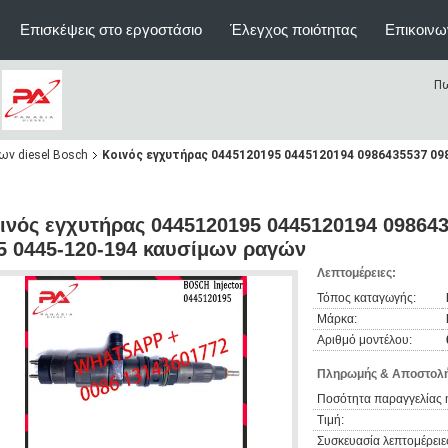
Επισκέψεις στο εργοστάσιο
Έλεγχος ποιότητας
Επικοινω
Πω
ν diesel Bosch
Κοινός εγχυτήρας 0445120195 0445120194 0986435537 09
ινός εγχυτήρας 0445120195 0445120194 098643
5 0445-120-194 καυσίμων ραγών
Λεπτομέρειες:
Τόπος καταγωγής:
Μάρκα:
Αριθμό μοντέλου:
Πληρωμής & Αποστολή
Ποσότητα παραγγελίας 
Τιμή:
Συσκευασία λεπτομέρειε