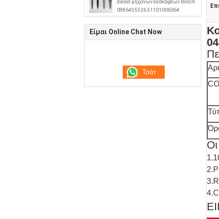
diesel μηχανών εκσκαφέων Bosch
Επ
0986435526 51101006064
Κο
Είμαι Online Chat Now
04
Πε
Αρ
CO
Τύ
Όρ
Οι
1.1
2.P
3.R
4.C
Ε