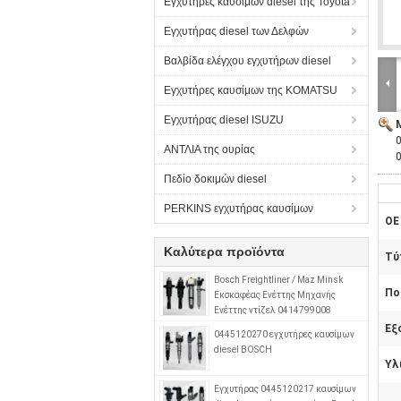
Εγχυτήρες καυσίμων diesel της Toyota
Εγχυτήρας diesel των Δελφών
Βαλβίδα ελέγχου εγχυτήρων diesel
Εγχυτήρες καυσίμων της KOMATSU
Εγχυτήρας diesel ISUZU
ΑΝΤΛΙΑ της ουρίας
Πεδίο δοκιμών diesel
PERKINS εγχυτήρας καυσίμων
OE 
Καλύτερα προϊόντα
Τύ
Bosch Freightliner / Maz Minsk
Πο
Εκσκαφέας Ενέττης Μηχανής
Ενέττης ντίζελ 0414799008
0280746902 A0280746902
Εξ
0445120270 εγχυτήρες καυσίμων
diesel BOSCH
Υλ
Εγχυτήρας 0445120217 καυσίμων