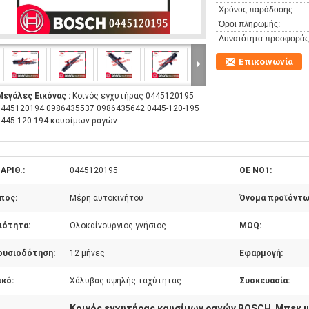
Χρόνος παράδοσης:
Όροι πληρωμής:
Δυνατότητα προσφοράς
Επικοινωνία
Μεγάλες Εικόνας :
Κοινός εγχυτήρας 0445120195
0445120194 0986435537 0986435642 0445-120-195
0445-120-194 καυσίμων ραγών
ΑΡΙΘ.:
0445120195
OE NO1:
πος:
Μέρη αυτοκινήτου
Όνομα προϊόντω
ιότητα:
Ολοκαίνουργιος γνήσιος
MOQ:
ουσιοδότηση:
12 μήνες
Εφαρμογή:
ικό:
Χάλυβας υψηλής ταχύτητας
Συσκευασία:
Κοινός εγχυτήρας καυσίμων ραγών BOSCH
Μπεκ ψ