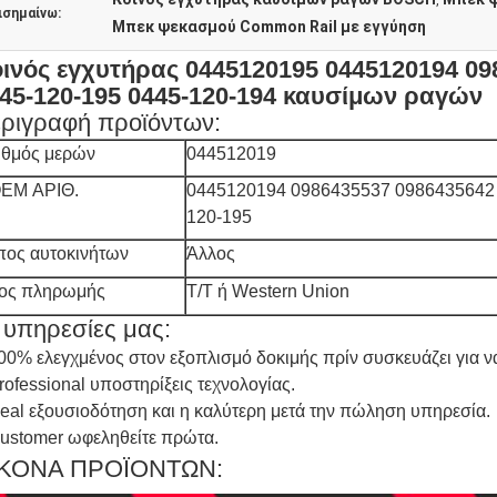
,
ισημαίνω:
Μπεκ ψεκασμού Common Rail με εγγύηση
ινός εγχυτήρας 0445120195 0445120194 09
45-120-195 0445-120-194 καυσίμων ραγών
ριγραφή προϊόντων:
ιθμός μερών
044512019
EM ΑΡΙΘ.
0445120194 0986435537 0986435642 
120-195
πος αυτοκινήτων
Άλλος
ος πληρωμής
T/T ή Western Union
 υπηρεσίες μας:
00% ελεγχμένος στον εξοπλισμό δοκιμής πρίν συσκευάζει για να
rofessional υποστηρίξεις τεχνολογίας.
eal εξουσιοδότηση και η καλύτερη μετά την πώληση υπηρεσία.
ustomer ωφεληθείτε πρώτα.
ΙΚΟΝΑ ΠΡΟΪΟΝΤΩΝ: