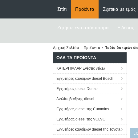
Σπίτι
Προϊόντα
Σχετικά με εμάς
Ζητήστε ένα απόσπασμα
Ειδήσεις
Αρχική Σελίδα
Προϊόντα
Πεδίο δοκιμών die
ΌΛΑ ΤΑ ΠΡΟΪΌΝΤΑ
ΚΑΤΕΡΠΙΛΛΑΡ Ενέσεις ντίζελ
Εγχυτήρες καυσίμων diesel Bosch
Εγχυτήρας diesel Denso
Αντλίες βενζίνης diesel
Εγχυτήρας diesel της Cummins
Εγχυτήρας diesel της VOLVO
Εγχυτήρες καυσίμων diesel της Toyota
J