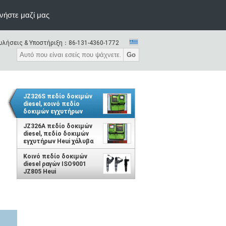
νήστε μαζί μας
λήσεις & Υποστήριξη：
86-131-4360-1772
Go
JZ326S πεδίο δοκιμών
diesel, κοινό πεδίο
δοκιμών εγχυτήρων
ραγών
JZ326A πεδίο δοκιμών
diesel, πεδίο δοκιμών
εγχυτήρων Heui χάλυβα
υψηλής ταχύτητας
Κοινό πεδίο δοκιμών
diesel ραγών ISO9001
JZ805 Heui