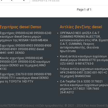
2025-02-12 16:22:22
Page 1 of 1
Εγχυτήρας diesel Denso
Αντλίες βενζίνης diesel
Εγχυτήρες 095000-6240 095000-6243
ΟΡΙΓΙΝΑΛΟ ΝΕΟ ΔΗΖΕΛ C-A-T
καυσίμων diesel Denso μερών
CUMMINS PERKINS INJECTOR,
μηχανών της NISSAN 16600-MB40A
κατασκευασμένο στις ΗΠΑ. Είμασ
C-A-T, CUMMINS, Πκερινς
Εγχυτήρας 095000-8903 095000-8900
αντιπροσωπευτής, όλα είναι
095000-8901 095000-8902 diesel
πρωτότυπα
4HK1 6HK1 DENSO
Κοινή αντλία καυσίμων εγχύσεων
Κοινός εγχυτήρας 095000-0245
diesel ραγών 094000-0770 για είμαι
095000-0241 095000-0242 καυσίμων
UZU 6WG1 8-98167763-0
ραγών DENSO για τη μηχανή HINO
K13C
Γνήσια αντλία εγχύσεων καυσίμω
HP4 294050-0451 D28C-001-901+C 
Εγχυτήρας 23670-51030 095000-9780
τη μηχανή SHANGCHAI
09500-7711 καυσίμων diesel DENSO
για τη TOYOTA 1KD FTV
C-A-Terpillar C6.6 320D 3178021
αντλία καυσίμων εγχύσεων μερώ
μηχανών 317-8021 10R-7660
2641A312
α ΚΑΤΕΡΠΙΛΛΑΡ Ενέσεις ντίζελ προμηθευτής. © 2021 - 2026 Pan Asia Diesel Syste