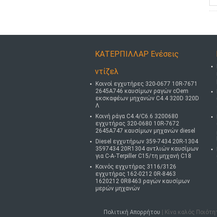
ΚΑΤΕΡΠΙΛΛΑΡ Ενέσεις
ντίζελ
Κοινοί εγχυτήρες 320-0677 10R-7671
2645A746 καυσίμων ραγών cOem
εκσκαφέων μηχανών C4.4 320D 320D
Λ
Κοινή ράγα C4.4/C6.6 3200680
εγχυτήρας 320-0680 10R-7672
2645A747 καυσίμων μηχανών diesel
Diesel εγχυτήρων 359-7434 20R-1304
3597434 20R1304 αντλιών καυσίμων
για C-A-Terpiller C15/τη μηχανή C18
Κοινός εγχυτήρας 3116/3126
εγχυτήρας 162-0212 0R-8463
1620212 0R8463 ραγών καυσίμων
μερών μηχανών
Πολιτική Απορρήτου
| Κίνα καλός Ποιότητ