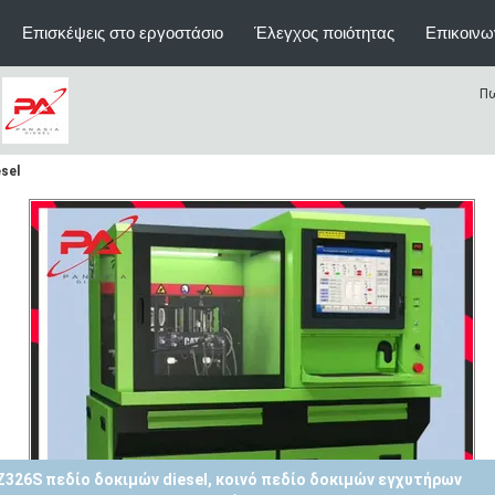
Επισκέψεις στο εργοστάσιο
Έλεγχος ποιότητας
Επικοινω
Πω
sel
Z326A πεδίο δοκιμών diesel, πεδίο δοκιμών εγχυτήρων Heui