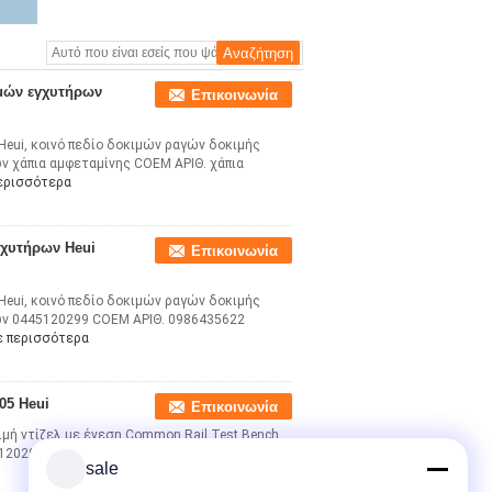
ιμών εγχυτήρων
Επικοινωνία
Heui, κοινό πεδίο δοκιμών ραγών δοκιμής
ν χάπια αμφεταμίνης COEM ΑΡΙΘ. χάπια
ερισσότερα
γχυτήρων Heui
Επικοινωνία
Heui, κοινό πεδίο δοκιμών ραγών δοκιμής
ών 0445120299 COEM ΑΡΙΘ. 0986435622
ε περισσότερα
05 Heui
Επικοινωνία
κιμή ντίζελ με ένεση Common Rail Test Bench
5120299 OEM Όχι 0986435622 Μέρη Εφαρμογή-
sale