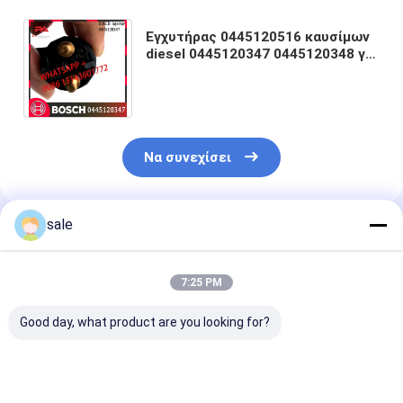
Εγχυτήρας 0445120516 καυσίμων
diesel 0445120347 0445120348 για
τη μηχανή 371-3974 καμπιών 371-
2483 T4-10631
Να συνεχίσει
sale
Συνιστώμενα Προϊόντα
7:25 PM
Good day, what product are you looking for?