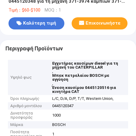
0445120348 για τη μηχανή 371-3974 καμπιών 371-
2483 T4-10631
Τιμή：$60-$100
MOQ：1
Καλύτερη τιμή
Επικοινωνήστε
Περιγραφή Προϊόντων
Εγχυτήρας καυσίμων diesel για τη
μηχανή του CATERPILLAR
,
Μπεκ πετρελαίου BOSCH με
Υψηλό φως
εγγύηση
,
Ένεση καυσίμου 0445120516 για
κινητήρα CAT
Όροι πληρωμής
L/C, D/A, D/P, T/T, Western Union,
Αριθμό μοντέλου
0445120347
Δυνατότητα
1000
προσφοράς
Μάρκα
BOSCH
Ποσότητα
1