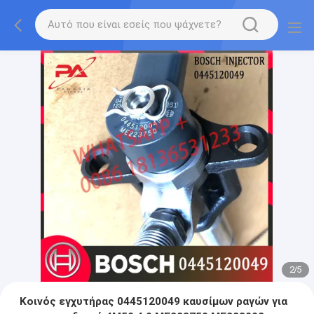
2
/
5
Κοινός εγχυτήρας 0445120049 καυσίμων ραγών για