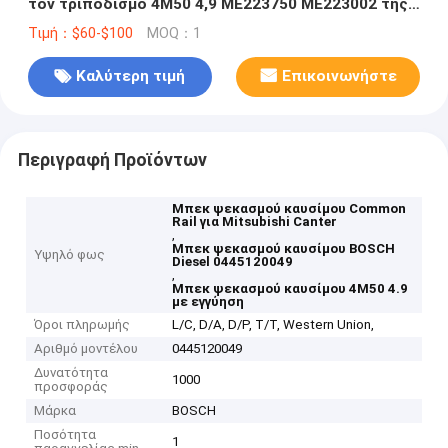
τον τριποδισμό 4M50 4,9 ME223750 ME223002 της
MITSUBISHI
Τιμή：$60-$100
MOQ：1
Καλύτερη τιμή
Επικοινωνήστε
Περιγραφή Προϊόντων
Μπεκ ψεκασμού καυσίμου Common
Rail για Mitsubishi Canter
,
Μπεκ ψεκασμού καυσίμου BOSCH
Υψηλό φως
Diesel 0445120049
,
Μπεκ ψεκασμού καυσίμου 4M50 4.9
με εγγύηση
Όροι πληρωμής
L/C, D/A, D/P, T/T, Western Union,
Αριθμό μοντέλου
0445120049
Δυνατότητα
1000
προσφοράς
Μάρκα
BOSCH
Ποσότητα
1