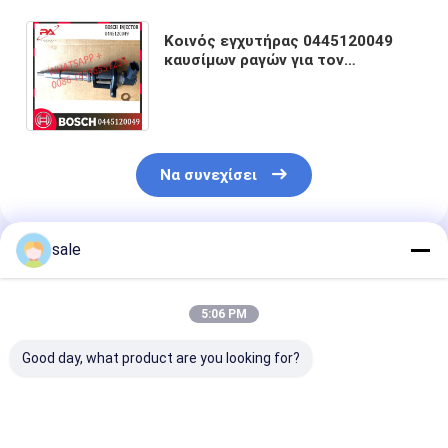
Κοινός εγχυτήρας 0445120049
καυσίμων ραγών για τον
τριποδισμό 4M50 4,9 ME223750
ME223002 της MITSUBISHI
Να συνεχίσει
sale
Συνιστώμενα Προϊόντα
5:06 PM
Good day, what product are you looking for?