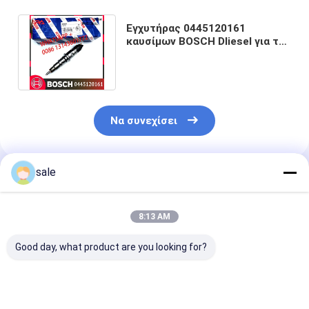
Εγχυτήρας 0445120161
καυσίμων BOSCH DIiesel για τη
CUMMINS KAMAZ 4988835
D4988835
Να συνεχίσει
sale
Συνιστώμενα Προϊόντα
8:13 AM
Good day, what product are you looking for?