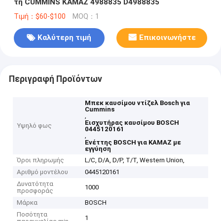
τη CUMMINS KAMAZ 4988835 D4988835
Τιμή：$60-$100
MOQ：1
Καλύτερη τιμή
Επικοινωνήστε
Περιγραφή Προϊόντων
Μπεκ καυσίμου ντίζελ Bosch για
Cummins
,
Εισχυτήρας καυσίμου BOSCH
Υψηλό φως
0445120161
,
Ενέττης BOSCH για KAMAZ με
εγγύηση
Όροι πληρωμής
L/C, D/A, D/P, T/T, Western Union,
Αριθμό μοντέλου
0445120161
Δυνατότητα
1000
προσφοράς
Μάρκα
BOSCH
Ποσότητα
1