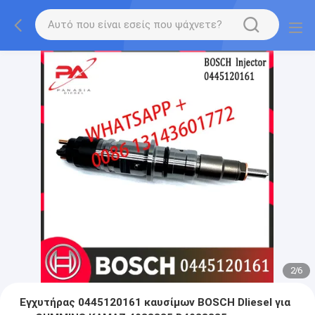
2
/
6
Εγχυτήρας 0445120161 καυσίμων BOSCH DIiesel για