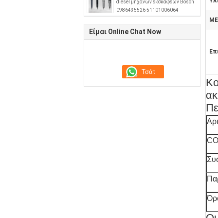
Υλ
diesel μηχανών εκσκαφέων Bosch
0986435526 51101006064
ΜΕ
Είμαι Online Chat Now
Επ
Κο
α
Πε
Αρ
CO
Συ
Πα
Όρ
Οι