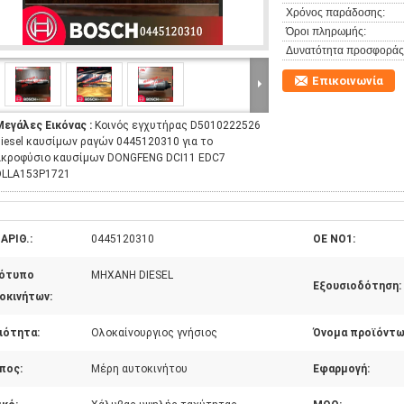
Χρόνος παράδοσης:
Όροι πληρωμής:
Δυνατότητα προσφοράς
Επικοινωνία
Μεγάλες Εικόνας :
Κοινός εγχυτήρας D5010222526
diesel καυσίμων ραγών 0445120310 για το
ακροφύσιο καυσίμων DONGFENG DCI11 EDC7
DLLA153P1721
ΑΡΙΘ.:
0445120310
OE NO1:
ότυπο
ΜΗΧΑΝΗ DIESEL
Εξουσιοδότηση:
οκινήτων:
ιότητα:
Ολοκαίνουργιος γνήσιος
Όνομα προϊόντω
πος:
Μέρη αυτοκινήτου
Εφαρμογή: