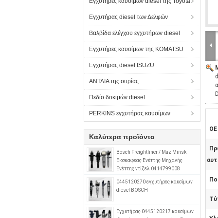
Εγχυτήρες καυσίμων diesel της Toyota
Εγχυτήρας diesel των Δελφών
Βαλβίδα ελέγχου εγχυτήρων diesel
Εγχυτήρες καυσίμων της KOMATSU
Εγχυτήρας diesel ISUZU
ΑΝΤΛΙΑ της ουρίας
Πεδίο δοκιμών diesel
PERKINS εγχυτήρας καυσίμων
OE 
Καλύτερα προϊόντα
Πρ
Bosch Freightliner / Maz Minsk
αυτ
Εκσκαφέας Ενέττης Μηχανής
Ενέττης ντίζελ 0414799008
0280746902 A0280746902
Πο
0445120270 εγχυτήρες καυσίμων
diesel BOSCH
Τύ
Εγχυτήρας 0445120217 καυσίμων