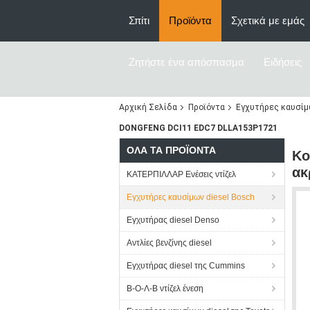
Σπίτι
Προϊόντα
Σχετικά με εμάς
Ζητήστε ένα απόσπασμα
Ειδήσεις
Αρχική Σελίδα
Προϊόντα
Εγχυτήρες καυσίμω
DONGFENG DCI11 EDC7 DLLA153P1721
ΌΛΑ ΤΑ ΠΡΟΪΌΝΤΑ
Κο
ακ
ΚΑΤΕΡΠΙΛΛΑΡ Ενέσεις ντίζελ
Εγχυτήρες καυσίμων diesel Bosch
Εγχυτήρας diesel Denso
Αντλίες βενζίνης diesel
Εγχυτήρας diesel της Cummins
Β-Ο-Λ-Β ντίζελ ένεση