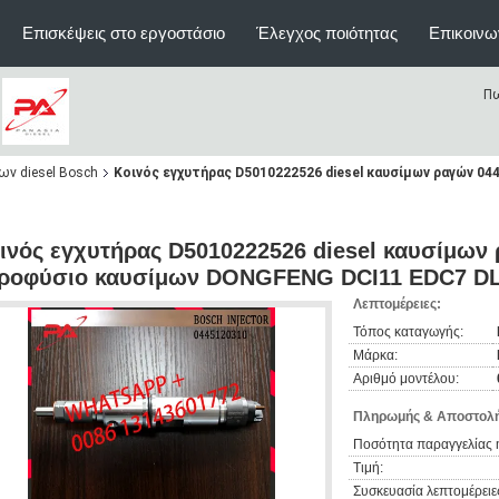
Επισκέψεις στο εργοστάσιο
Έλεγχος ποιότητας
Επικοινω
Πω
ν diesel Bosch
Κοινός εγχυτήρας D5010222526 diesel καυσίμων ραγών 04
ινός εγχυτήρας D5010222526 diesel καυσίμων 
ροφύσιο καυσίμων DONGFENG DCI11 EDC7 D
Λεπτομέρειες:
Τόπος καταγωγής:
Μάρκα:
Αριθμό μοντέλου:
Πληρωμής & Αποστολή
Ποσότητα παραγγελίας 
Τιμή:
Συσκευασία λεπτομέρειε