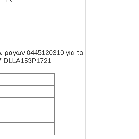
1PC
ν ραγών 0445120310 για το
7 DLLA153P1721