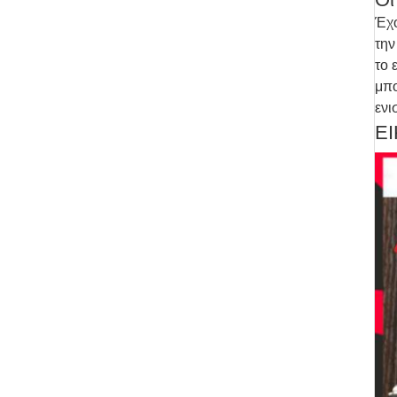
Έχο
την
το 
μπο
ενι
Ε