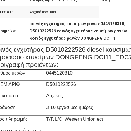
ικό:
Χάλυβας υψηλής ταχύτητας
MOQ:
ΓΕΘΟΣ:
Αρχικά πρότυπα
κοινός εγχυτήρας καυσίμων ραγών 0445120310
,
D5010222526 κοινός εγχυτήρας καυσίμων ραγών
ισημαίνω:
,
Κοινός εγχυτήρας ραγών DONGFENG DCI11
ινός εγχυτήρας D5010222526 diesel καυσίμω
κροφύσιο καυσίμων DONGFENG DCI11_EDC
ριγραφή προϊόντων:
ιθμός μερών
0445120310
EM ΑΡΙΘ.
D5010222526
σκευασία
Αρχικός
ράδοση
3-10 εργάσιμες ημέρες
ος πληρωμής
T/T, L/C, Western Union ect
 υπηρεσίες μας: