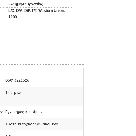
3-7 ημέρες εργασίας
L/C, D/A, D/P, T/T, Western Union,
:
1000
D5010222526
12 μήνες
ν:
Εγχυτήρας καυσίμων
Σύστημα εγχύσεων καυσίμων