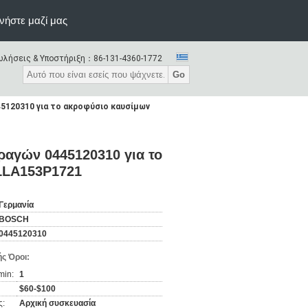
νήστε μαζί μας
λήσεις & Υποστήριξη：
86-131-4360-1772
Go
45120310 για το ακροφύσιο καυσίμων
ραγών 0445120310 για το
LLA153P1721
Γερμανία
BOSCH
0445120310
ς Όροι:
min:
1
$60-$100
ς:
Αρχική συσκευασία