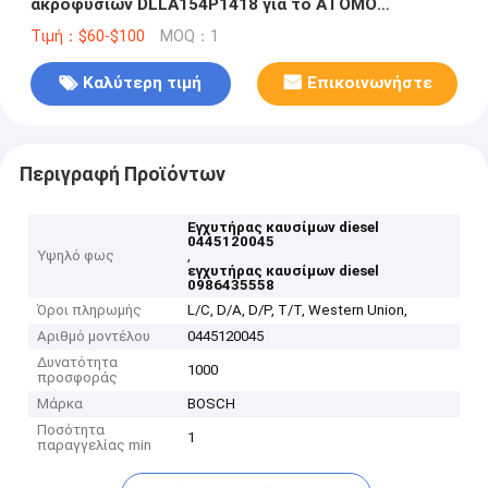
ακροφυσίων DLLA154P1418 για το ΆΤΟΜΟ
51101006024 51101006044
Τιμή：$60-$100
MOQ：1
Καλύτερη τιμή
Επικοινωνήστε
Περιγραφή Προϊόντων
Εγχυτήρας καυσίμων diesel
0445120045
Υψηλό φως
,
εγχυτήρας καυσίμων diesel
0986435558
Όροι πληρωμής
L/C, D/A, D/P, T/T, Western Union,
Αριθμό μοντέλου
0445120045
Δυνατότητα
1000
προσφοράς
Μάρκα
BOSCH
Ποσότητα
1
παραγγελίας min