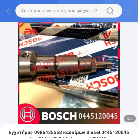
2
/
5
Εγχυτήρας 0986435558 καυσίμων diesel 0445120045