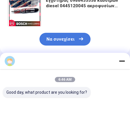
Εγχυτήρας 0986435558 καυσίμων
diesel 0445120045 ακροφυσίων
DLLA154P1418 για το ΆΤΟΜΟ
51101006024 51101006044
Να συνεχίσει
Συνιστώμενα Προϊόντα
6:46 AM
Good day, what product are you looking for?
Υψηλής ποιότητας
Υψηλής ποιότητας
0414701051
βενζίνη σύστημα
βενζίνη σύστημα
Ενέττης καυσ