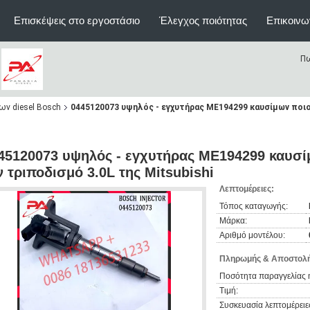
Επισκέψεις στο εργοστάσιο
Έλεγχος ποιότητας
Επικοινω
Πω
ν diesel Bosch
0445120073 υψηλός - εγχυτήρας ME194299 καυσίμων ποιοτ
45120073 υψηλός - εγχυτήρας ME194299 καυσίμ
ν τριποδισμό 3.0L της Mitsubishi
Λεπτομέρειες:
Τόπος καταγωγής:
Μάρκα:
Αριθμό μοντέλου:
Πληρωμής & Αποστολή
Ποσότητα παραγγελίας 
Τιμή:
Συσκευασία λεπτομέρειε