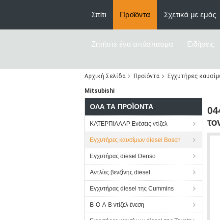
Σπίτι
Προϊόντα
Σχετικά με εμάς
Ζητήστε ένα απόσπασμα
Ειδήσεις
Αρχική Σελίδα
Προϊόντα
Εγχυτήρες καυσίμω
Mitsubishi
ΌΛΑ ΤΑ ΠΡΟΪΌΝΤΑ
04
το
ΚΑΤΕΡΠΙΛΛΑΡ Ενέσεις ντίζελ
Εγχυτήρες καυσίμων diesel Bosch
Εγχυτήρας diesel Denso
Αντλίες βενζίνης diesel
Εγχυτήρας diesel της Cummins
Β-Ο-Λ-Β ντίζελ ένεση