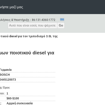
νήστε μαζί μας
λήσεις & Υποστήριξη：
86-131-4360-1772
Go
ικού diesel για τον τριποδισμό 3.0L της
ων ποιοτικού diesel για
Γερμανία
BOSCH
0445120073
ς Όροι:
min:
1
$60-$100
ς:
Αρχική συσκευασία