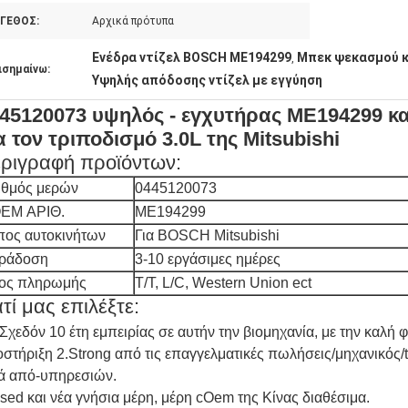
ΓΕΘΟΣ:
Αρχικά πρότυπα
Ενέδρα ντίζελ BOSCH ME194299
Μπεκ ψεκασμού κα
,
ισημαίνω:
Υψηλής απόδοσης ντίζελ με εγγύηση
45120073 υψηλός - εγχυτήρας ME194299 κα
α τον τριποδισμό 3.0L της Mitsubishi
ριγραφή προϊόντων:
ιθμός μερών
0445120073
EM ΑΡΙΘ.
ME194299
πος αυτοκινήτων
Για BOSCH Mitsubishi
ράδοση
3-10 εργάσιμες ημέρες
ος πληρωμής
T/T, L/C, Western Union ect
ατί μας επιλέξτε:
Σχεδόν 10 έτη εμπειρίας σε αυτήν την βιομηχανία, με την καλή 
στήριξη 2.Strong από τις επαγγελματικές πωλήσεις/μηχανικός/
ά από-υπηρεσιών.
sed και νέα γνήσια μέρη, μέρη cOem της Κίνας διαθέσιμα.