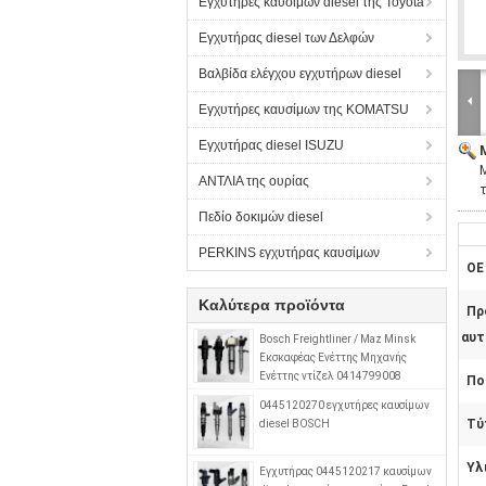
Εγχυτήρες καυσίμων diesel της Toyota
Εγχυτήρας diesel των Δελφών
Βαλβίδα ελέγχου εγχυτήρων diesel
Εγχυτήρες καυσίμων της KOMATSU
Εγχυτήρας diesel ISUZU
ΑΝΤΛΙΑ της ουρίας
τ
Πεδίο δοκιμών diesel
PERKINS εγχυτήρας καυσίμων
OE 
Καλύτερα προϊόντα
Πρ
αυτ
Bosch Freightliner / Maz Minsk
Εκσκαφέας Ενέττης Μηχανής
Ενέττης ντίζελ 0414799008
Πο
0280746902 A0280746902
0445120270 εγχυτήρες καυσίμων
Τύ
diesel BOSCH
Υλ
Εγχυτήρας 0445120217 καυσίμων