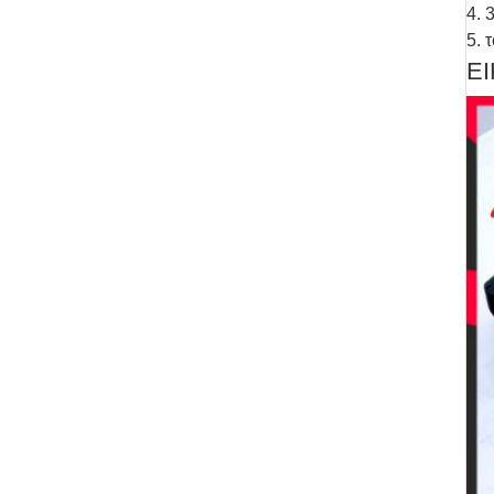
4. 
5. 
Ε