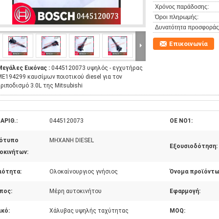
Χρόνος παράδοσης:
Όροι πληρωμής:
Δυνατότητα προσφοράς
Επικοινωνία
Μεγάλες Εικόνας :
0445120073 υψηλός - εγχυτήρας
ME194299 καυσίμων ποιοτικού diesel για τον
ριποδισμό 3.0L της Mitsubishi
ΑΡΙΘ.:
0445120073
OE NO1:
ότυπο
ΜΗΧΑΝΗ DIESEL
Εξουσιοδότηση:
οκινήτων:
ιότητα:
Ολοκαίνουργιος γνήσιος
Όνομα προϊόντω
πος:
Μέρη αυτοκινήτου
Εφαρμογή:
ικό:
Χάλυβας υψηλής ταχύτητας
MOQ: