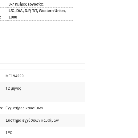
3-7 ημέρες εργασίας
L/C, D/A, D/P, T/T, Western Union,
:
1000
ME194299
12 μήνες
ν:
Εγχυτήρας καυσίμων
Σύστημα εγχύσεων καυσίμων
1PC