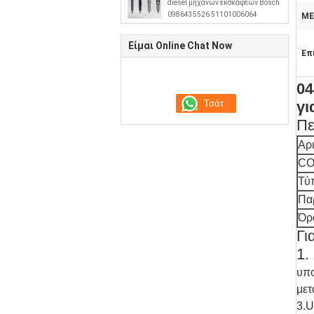
diesel μηχανών εκσκαφέων Bosch
0986435526 51101006064
ΜΕ
Είμαι Online Chat Now
Επ
04
γι
Πε
Αρ
CO
Τύ
Πα
Όρ
Γι
1.
υπο
μετ
3.U